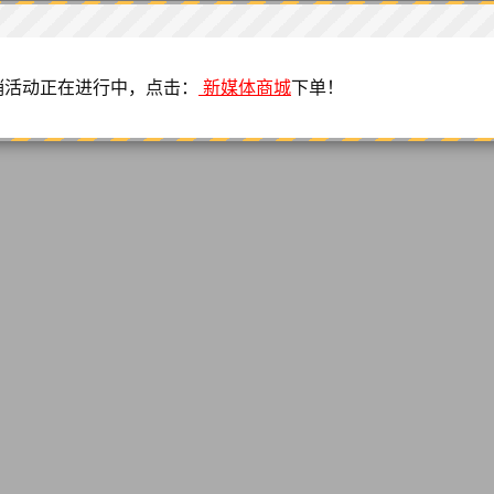
销活动正在进行中，点击：
新媒体商城
下单！