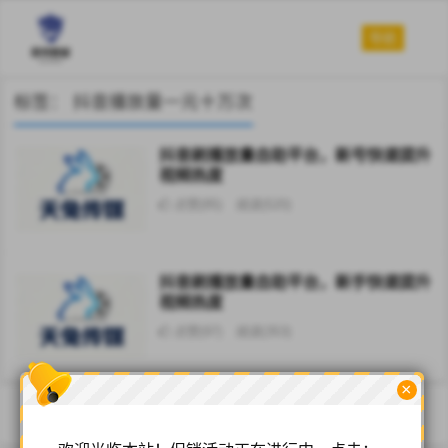
导航
标签：
抖音播放量一元十万次
抖音刷播放量自助平台，新号快速提升
视频热度
点赞(85)
阅读
(520)
抖音刷播放量自助平台，新手快速提升
视频热度
点赞(97)
阅读
(353)
×
© 2022
天兔传媒-抖音虚拟服务平台
京ICP备12052638号